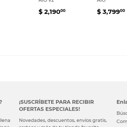
AIO V2
AIO
tual
2,849.00
Precio
$
Precio
$ 2,190
$ 3,799
00
00
habitual
2,190.00
habitua
?
¡SUSCRÍBETE PARA RECIBIR
Enl
OFERTAS ESPECIALES!
Bús
llena
Novedades, descuentos, envíos gratis,
Comp