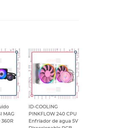
inear
n
interest
uido
ID-COOLING
SI MAG
PINKFLOW 240 CPU
 360R
Enfriador de agua 5V