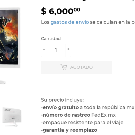
$ 6,000
$
00
6,000.00
Los
gastos de envío
se calculan en la 
Cantidad
-
+
AGOTADO
Su precio incluye:
-
envío gratuito
a toda la república mx
-número de rastreo
FedEx mx
-empaque resistente para el viaje
-
garantía y reemplazo