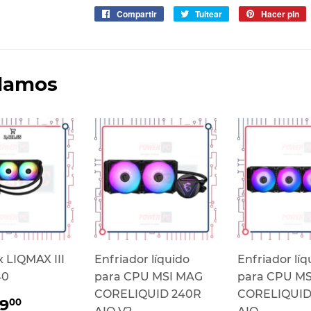
Compartir
Compartir
Tuitear
Tuitear
Hacer pin
P
en
en
e
Facebook
Twitter
P
damos
 LIQMAX III
Enfriador líquido
Enfriador líq
40
para CPU MSI MAG
para CPU M
CORELIQUID 240R
CORELIQUID
io
$
49
00