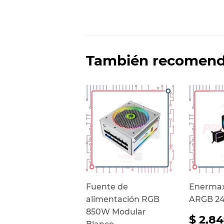
También recomen
Fuente de
Enermax
alimentación RGB
ARGB 2
850W Modular
Prec
$ 2,8