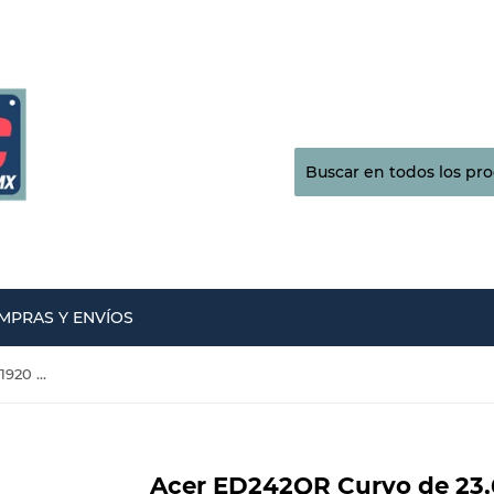
MPRAS Y ENVÍOS
Acer ED242QR Curvo de 23,6 ”1920 x 1080 de 75 Hz
Acer ED242QR Curvo de 23,6