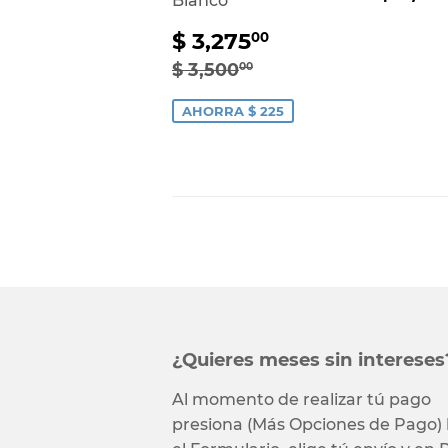
Blanco
habi
Precio
$
$ 3,275
00
de
3,275.00
Precio habitual
$ 3,500.00
$ 3,500
00
venta
AHORRA $ 225
¿Quieres meses sin intereses
Al momento de realizar tú pago
presiona (Más Opciones de Pago) 